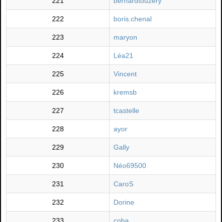
221
bernardtouzery
222
boris.chenal
223
maryon
224
Léa21
225
Vincent
226
kremsb
227
tcastelle
228
ayor
229
Gally
230
Néo69500
231
CaroS
232
Dorine
233
coba