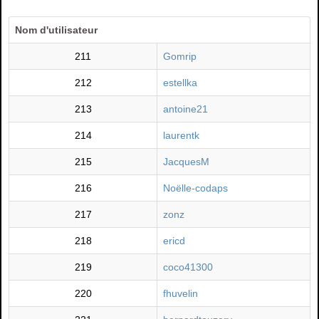
Nom d'utilisateur
211
Gomrip
212
estellka
213
antoine21
214
laurentk
215
JacquesM
216
Noëlle-codaps
217
zonz
218
ericd
219
coco41300
220
fhuvelin