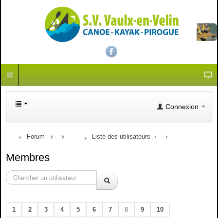
Connexion
Forum
Liste des utilisateurs
Membres
1
2
3
4
5
6
7
8
9
10