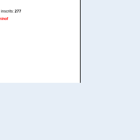
inscrits:
277
inof