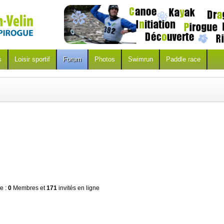
s
Loisir sportif
Forum
Photos
Swimrun
Paddle race
ne :
0
Membres et
171
invités en ligne