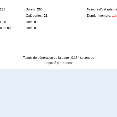
1133
Sujets :
265
Nombre d'utilisateurs 
Catégories :
21
Dernier membre:
adm
i :
0
Hier :
0
urd'hui :
Hier :
0
Temps de génération de la page : 0.184 secondes
Propulsé par
Kunena